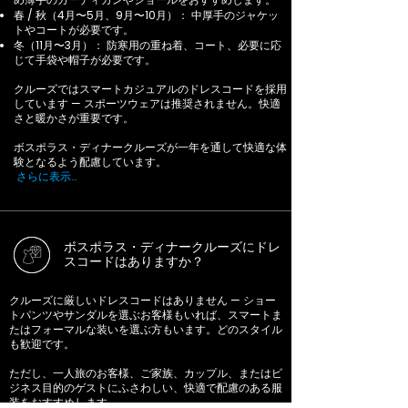
春 / 秋（4月〜5月、9月〜10月）： 中厚手のジャケッ
トやコートが必要です。
冬（11月〜3月）： 防寒用の重ね着、コート、必要に応
じて手袋や帽子が必要です。
クルーズではスマートカジュアルのドレスコードを採用
しています — スポーツウェアは推奨されません。快適
さと暖かさが重要です。
ボスポラス・ディナークルーズが一年を通して快適な体
験となるよう配慮しています。
さらに表示…
ボスポラス・ディナークルーズにドレ
スコードはありますか？
クルーズに厳しいドレスコードはありません — ショー
トパンツやサンダルを選ぶお客様もいれば、スマートま
たはフォーマルな装いを選ぶ方もいます。どのスタイル
も歓迎です。
ただし、一人旅のお客様、ご家族、カップル、またはビ
ジネス目的のゲストにふさわしい、快適で配慮のある服
装をおすすめします。