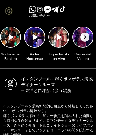
お問い合わせ
Noche en el
Vistas
Espectáculo
Danza del
Bósforo
Nocturnas
en Vivo
Vientre
イスタンブール・輝くボスポラス海峡
ディナークルーズ
– 東洋と西洋が出会う場所
イスタンブールを最も幻想的な角度から体験してくださ
い ― ボスポラス海峡から。
輝くボスポラス海峡で、船に一歩足を踏み入れた瞬間か
ら特別な夜が始まります。ロマンチックなディナークル
ーズ、きらめく夜景、トルコナイトショーのライブパフ
ォーマンス、そしてアジアとヨーロッパの間を航行する
特別な感覚。