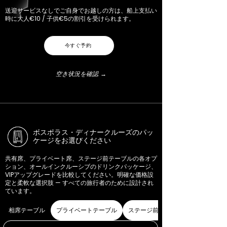
送迎サービスなしでご自身でお越しの方は、船上支払い
時に大人€10 / 子供€5の割引を受けられます。
今すぐ予約
空き状況を確認 →
ボスポラス・ディナークルーズのパッ
ケージをお選びください
共有席、プライベート席、ステージ前テーブルの各オプ
ション、オールインクルーシブのドリンクパッケージ、
VIPアップグレードを比較してください。明確な価格設
定と柔軟な選択肢 — すべての旅行者のために設計され
ています。
相席テーブル
プライベートテーブル
ステージ前テーブル