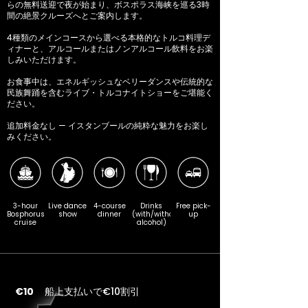
らの無料送迎で夜が始まり、ボスポラス海峡を巡る3時
間の絶景クルーズへとご案内します。
4種類のメインコースから選べる本格的なトルコ料理デ
ィナーと、アルコールまたはノンアルコール飲料をお楽
しみいただけます。
お食事中は、エネルギッシュなベリーダンスや伝統的な
民族舞踊を含むライブ・トルコナイトショーをご堪能く
ださい。
追加料金なし — イスタンブールの純粋な魅力をお楽し
みください。
3-hour
Live dance
4-course
Drinks
Free pick-
Bosphorus
show
dinner
(with/without
up
cruise
alcohol)
€10
船上支払いで€10割引