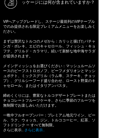
ッケージには何が含まれていますか？
VIPへアップグレードし、ステージ最前列のVIPテーブル
でのみ提供される限定プレミアムメニューをお楽しみく
ださい。
まずは贅沢なトルコのメゼから：カリッと揚げたパチャ
ンガ・ボレキ、エビのキャセロール、フィッシュ・キョ
フテ、グリルド・カラマリ。続いて新鮮な地中海サラダ
が提供されます。
メインディッシュをお選びください：マッシュルームソ
ースのビーフストロガノフ、ビーフメダリオンとマッシ
ュポテト、ミックスグリル（ラム串、ステーキ、チョッ
プ）、グリルシーフード盛り合わせ、ロースト野菜のキ
ャセロール、またはイタリアンパスタ。
締めくくりには、豊富なトルコデザートプレートまたは
チョコレートフルーツケーキ、さらに季節のフルーツを
無制限でお楽しみいただけます。
一晩中フルオープンバー：プレミアム地元ワイン、ビー
ル、ラク、ウォッカ、ジン、トルココーヒー、紅茶、ソ
フトドリンク — すべて無制限。
さらに表示…
さらに表示…