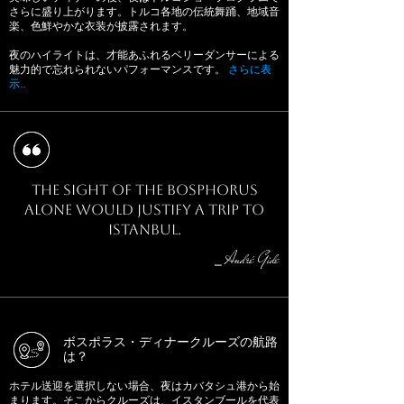
さらに盛り上がります。トルコ各地の伝統舞踊、地域音
楽、色鮮やかな衣装が披露されます。
夜のハイライトは、才能あふれるベリーダンサーによる
魅力的で忘れられないパフォーマンスです。
さらに表
示…
The sight of the Bosphorus
alone would justify a trip to
Istanbul.
André Gide
⎯
ボスポラス・ディナークルーズの航路
は？
ホテル送迎を選択しない場合、夜はカバタシュ港から始
まります。そこからクルーズは、イスタンブールを代表