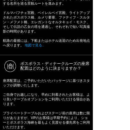
する名所を巡る景観ルートを進みます。
ドルマバフチェ宮殿、ベイレルベイ宮殿、ライトアップ
されたボスポラス橋、ルメリ要塞、ファティフ・スルタ
ン・メフメト橋、エレガントなオルタキョイ・モスク、
そして伝説の乙女の塔を通過し、それぞれで短い写真撮
影の時間があります。
航路の最後には、下船またはホテル送迎のため出発地点
へ戻ります。
地図で見る…
ボスポラス・ディナークルーズの座席
配置はどのように決まりますか？
座席配置は、ご予約いただいたパッケージに基づきスタ
ッフが調整いたします。
ご自身でお越しになり、早めに到着されたお客様は、よ
り良いテーブルオプションをご利用いただける場合があ
ります。
プライベートテーブルおよびステージ前の座席は数に限
りがありますが、VIPのお客様は早期予約により、ショ
ーとボスポラス海峡を最もよく見渡せる優先席をご利用
いただけます。