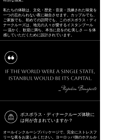
私たちの体験は、文化・歴史・音楽・洗練された味覚を
一つの忘れられない夜に融合させます。カップルでも、
ご家族でも、初めての訪問でも、このボスポラス・ディ
ナークルーズは、地元の人々が愛するイスタンブール
― 温かく、歓迎に満ち、本当に息をのむ美しさ ― を体
感していただくために設計されています。
If the world were a single state,
Istanbul would be its capital.
Napoleon Bonaparte
⎯
ボスポラス・ディナークルーズ体験に
は何が含まれていますか？
オールインクルーシブパッケージで、完全にストレスフ
リーな夜をお楽しみください。ヨーロッパ側のホテルか